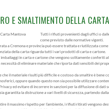
RO E SMALTIMENTO DELLA CARTA
Tutti i rifiuti provenienti dagli uffici o d
come previsto dalle normative vigenti.
rata a Cremona e provincia può essere trattata e riutilizzata come
nziata della carta riguarda tutti i vari prodotti di carta e cartone.
 imballaggi in carta e cartone che vengono solitamente conferiti a
necessità di eliminare materiale che riporta dati sensibili dei propri
re che il materiale risulti più difficile e costoso da smaltire è bene c
mosferici, oppure quando questo non sia possibile utilizzare conten
Privacy ed evitare di incorrere in sanzioni per la diffusione di dati 
ia garantita la distruzione a vari livelli di sicurezza, partendo dall
ire il massimo rispetto per l’ambiente, i rifiuti ritirati vengono de