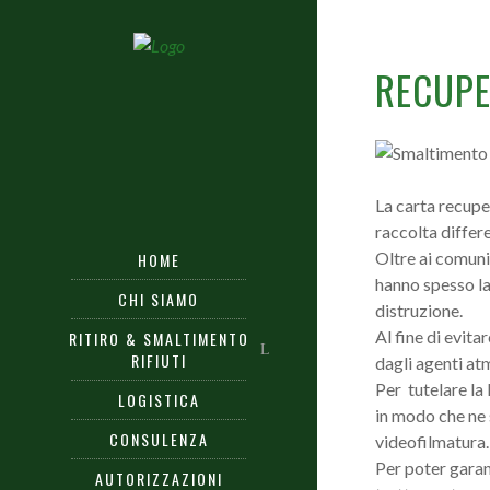
RECUPE
La carta recupe
raccolta differe
Oltre ai comuni
HOME
hanno spesso la 
CHI SIAMO
distruzione.
Al fine di evita
RITIRO & SMALTIMENTO
RIFIUTI
dagli agenti at
Per tutelare la 
LOGISTICA
in modo che ne s
CONSULENZA
videofilmatura.
Per poter garant
AUTORIZZAZIONI