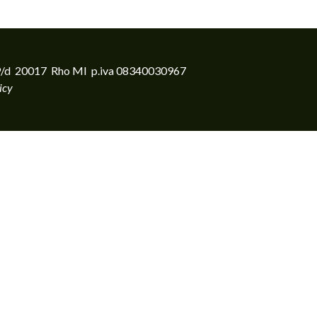
to 39/d 20017 Rho MI p.iva 08340030967
icy