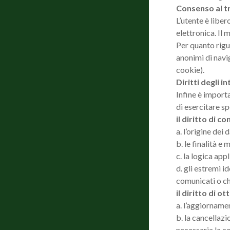
Consenso al 
L’utente è liber
elettronica. Il 
Per quanto rigua
anonimi di navig
cookie).
Diritti degli i
Infine è importa
di esercitare spe
il diritto di c
a. l’origine dei 
b. le finalità e
c. la logica app
d. gli estremi i
comunicati o c
il diritto di o
a. l’aggiornamen
b. la cancellazi
necessaria la co