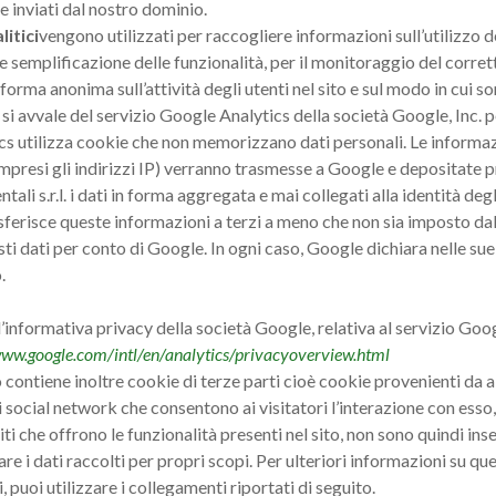
inviati dal nostro dominio.
litici
vengono utilizzati per raccogliere informazioni sull’utilizzo del
 semplificazione delle funzionalità, per il monitoraggio del corre
forma anonima sull’attività degli utenti nel sito e sul modo in cui so
. si avvale del servizio Google Analytics della società Google, Inc. pe
s utilizza cookie che non memorizzano dati personali. Le informazio
ompresi gli indirizzi IP) verranno trasmesse a Google e depositate p
ali s.r.l. i dati in forma aggregata e mai collegati alla identità degli
erisce queste informazioni a terzi a meno che non sia imposto dalla 
i dati per conto di Google. In ogni caso, Google dichiara nelle sue 
.
’informativa privacy della società Google, relativa al servizio Googl
www.google.com/intl/en/analytics/privacyoverview.html
o contiene inoltre cookie di terze parti cioè cookie provenienti da alt
 social network che consentono ai visitatori l’interazione con esso,
iti che offrono le funzionalità presenti nel sito, non sono quindi inse
re i dati raccolti per propri scopi. Per ulteriori informazioni su que
i, puoi utilizzare i collegamenti riportati di seguito.