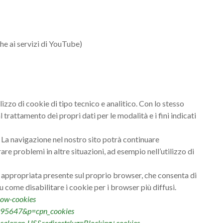
he ai servizi di YouTube)
izzo di cookie di tipo tecnico e analitico. Con lo stesso
 trattamento dei propri dati per le modalità e i fini indicati
. La navigazione nel nostro sito potrà continuare
e problemi in altre situazioni, ad esempio nell’utilizzo di
ne appropriata presente sul proprio browser, che consenta di
 su come disabilitare i cookie per i browser più diffusi.
low-cookies
er=95647&p=cpn_cookies
locale=en-US&redirectslug=Blocking+cookies