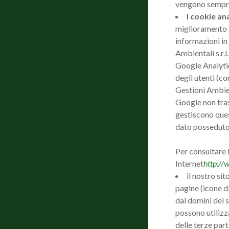
vengono sempre 
I cookie ana
miglioramento e
informazioni in 
Ambientali s.r.l
Google Analytic
degli utenti (c
Gestioni Ambient
Google non trasf
gestiscono quest
dato posseduto
Per consultare l
Internet
http://
il nostro sit
pagine (icone di
dai domini dei s
possono utilizza
delle terze part