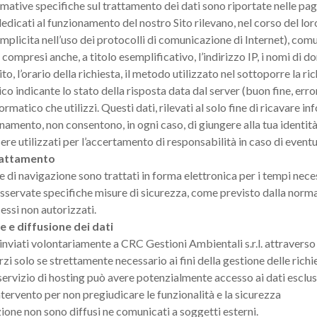
mative specifiche sul trattamento dei dati sono riportate nelle pagi
dedicati al funzionamento del nostro Sito rilevano, nel corso del lor
mplicita nell’uso dei protocolli di comunicazione di Internet), comu
ompresi anche, a titolo esemplificativo, l’indirizzo IP, i nomi di do
ito, l’orario della richiesta, il metodo utilizzato nel sottoporre la ri
co indicante lo stato della risposta data dal server (buon fine, erro
ormatico che utilizzi. Questi dati, rilevati al solo fine di ricavare in
namento, non consentono, in ogni caso, di giungere alla tua identità
e utilizzati per l’accertamento di responsabilità in caso di eventual
rattamento
 e di navigazione sono trattati in forma elettronica per i tempi nece
sservate specifiche misure di sicurezza, come previsto dalla normativ
essi non autorizzati.
 e diffusione dei dati
 inviati volontariamente a CRC Gestioni Ambientali s.r.l. attraverso
zi solo se strettamente necessario ai fini della gestione delle richi
l servizio di hosting può avere potenzialmente accesso ai dati escl
ntervento per non pregiudicare le funzionalità e la sicurezza
zione non sono diffusi ne comunicati a soggetti esterni.