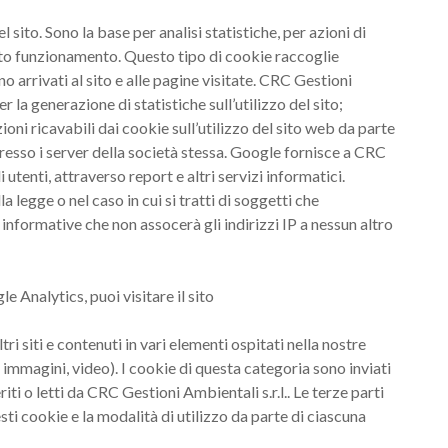
 sito. Sono la base per analisi statistiche, per azioni di
tto funzionamento. Questo tipo di cookie raccoglie
no arrivati al sito e alle pagine visitate. CRC Gestioni
r la generazione di statistiche sull’utilizzo del sito;
ni ricavabili dai cookie sull’utilizzo del sito web da parte
resso i server della società stessa. Google fornisce a CRC
 utenti, attraverso report e altri servizi informatici.
legge o nel caso in cui si tratti di soggetti che
informative che non assocerà gli indirizzi IP a nessun altro
e Analytics, puoi visitare il sito
ri siti e contenuti in vari elementi ospitati nella nostre
 immagini, video). I cookie di questa categoria sono inviati
riti o letti da CRC Gestioni Ambientali s.r.l.. Le terze parti
sti cookie e la modalità di utilizzo da parte di ciascuna