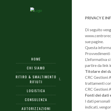
PRIVACY E I
Di seguito vengo
www.centrorecup
sue pagine.
Questa informat
Provvedimenti de
HOME
L’informativa s
partire da link i
CHI SIAMO
Titolare dei d
RITIRO & SMALTIMENTO
CRC Gestioni Am
RIFIUTI
trattamenti con
CRC Gestioni Am
LOGISTICA
Fonti dei dati
CONSULENZA
I dati personali
indicati, vengon
AUTORIZZAZIONI