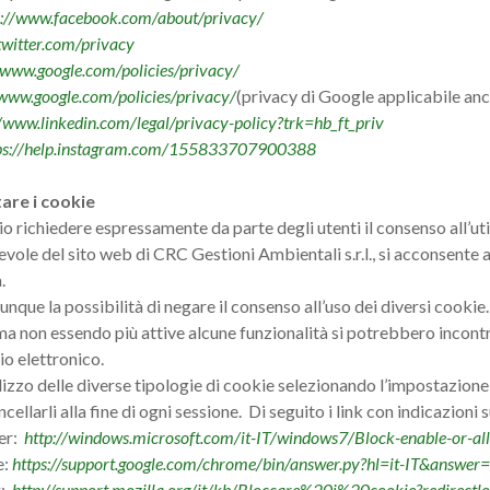
s://www.facebook.com/about/privacy/
/twitter.com/privacy
/www.google.com/policies/privacy/
/www.google.com/policies/privacy/
(privacy di Google applicabile anc
//www.linkedin.com/legal/privacy-policy?trk=hb_ft_priv
ps://help.instagram.com/155833707900388
are i cookie
 richiedere espressamente da parte degli utenti il consenso all’util
vole del sito web di CRC Gestioni Ambientali s.r.l., si acconsente al
.
nque la possibilità di negare il consenso all’uso dei diversi cookie
a non essendo più attive alcune funzionalità si potrebbero incontrar
io elettronico.
utilizzo delle diverse tipologie di cookie selezionando l’impostazio
cancellarli alla fine di ogni sessione. Di seguito i link con indicazioni
rer:
http://windows.microsoft.com/it-IT/windows7/Block-enable-or-al
e:
https://support.google.com/chrome/bin/answer.py?hl=it-IT&answ
x:
http://support.mozilla.org/it/kb/Bloccare%20i%20cookie?redirect