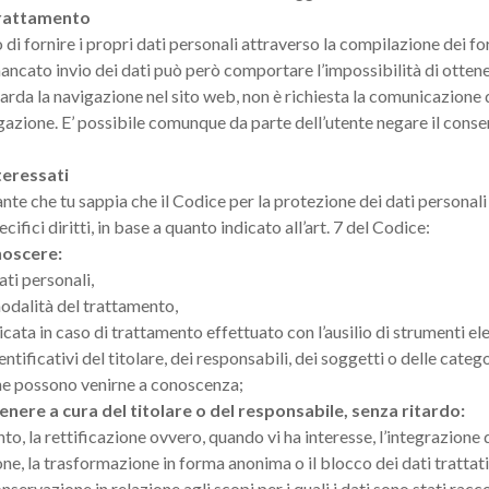
trattamento
o di fornire i propri dati personali attraverso la compilazione dei f
mancato invio dei dati può però comportare l’impossibilità di ottene
rda la navigazione nel sito web, non è richiesta la comunicazione di
azione. E’ possibile comunque da parte dell’utente negare il consens
nteressati
nte che tu sappia che il Codice per la protezione dei dati personali
cifici diritti, in base a quanto indicato all’art. 7 del Codice:
onoscere:
dati personali,
 modalità del trattamento,
licata in caso di trattamento effettuato con l’ausilio di strumenti ele
dentificativi del titolare, dei responsabili, dei soggetti o delle cate
he possono venirne a conoscenza;
ttenere a cura del titolare o del responsabile, senza ritardo:
to, la rettificazione ovvero, quando vi ha interesse, l’integrazione d
one, la trasformazione in forma anonima o il blocco dei dati trattati 
nservazione in relazione agli scopi per i quali i dati sono stati racc