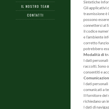
Sintetiche Infor
IL NOSTRO TEAM
Gli applicativi 
trasmissione è i
CONTATTI
possono essere c
connettersi al S
il codice numeri
e l’ambiente inf
corretto funzio
potrebbero esser
Modalità di t
I dati personali
raccolti. Sono o
consentiti e acc
Comunicazione
I dati personali
comunicati a ter
Il fornitore de
richiedano un i
I dati di naviga