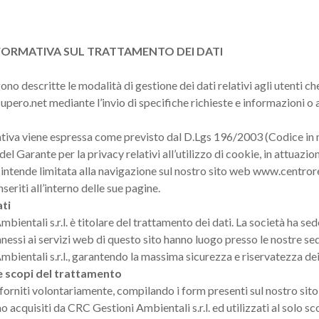
NFORMATIVA SUL TRATTAMENTO DEI DATI
no descritte le modalità di gestione dei dati relativi agli utenti c
ero.net mediante l’invio di specifiche richieste e informazioni o a
iva viene espressa come previsto dal D.Lgs 196/2003 (Codice in ma
l Garante per la privacy relativi all’utilizzo di cookie, in attuazion
i intende limitata alla navigazione sul nostro sito web www.centrore
nseriti all’interno delle sue pagine.
ati
bientali s.r.l. è titolare del trattamento dei dati. La società ha s
nessi ai servizi web di questo sito hanno luogo presso le nostre se
bientali s.r.l., garantendo la massima sicurezza e riservatezza dei
 e scopi del trattamento
 forniti volontariamente, compilando i form presenti sul nostro sito
o acquisiti da CRC Gestioni Ambientali s.r.l. ed utilizzati al solo sco