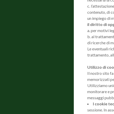
c. l’attestazion
contenuto, di co
un impiego di m
il diritto di op
a. per motivi le
b. al trattament
di ricerche di 
Le eventuali ric
trattamento, al
Utilizzo di co
Il nostro sito 
memorizzati per
Utilizziamo un
monitorare e pro
messaggi pubbli
I cookie tec
sessione. In as