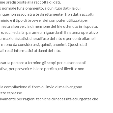
ne predisposte alla raccolta di dati.
o normale funzionamento, alcuni tuoi dati (la cui
nque non associati a te direttamente. Tra i dati raccolti
minio e il tipo di browser dei computer utilizzati per
chiesta al server, la dimensione del file ottenuto in risposta,
re, ecc.) ed altri parametri riguardanti il sistema operativo
formazioni statistiche sull’uso del sito e per controllarne il
 e sono da considerarsi, quindi, anonimi. Questi dati
i reati informatici ai danni del sito.
ssari a portare a termine gli scopi per cui sono stati
a, per prevenire la loro perdita, usi illeciti e non
 la compilazione di form o l’invio di mail vengono
este espresse.
usivamente per ragioni tecniche di necessità ed urgenza che