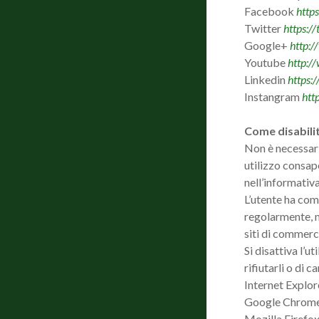
Facebook
http
Twitter
https:/
Google+
http:/
Youtube
http:/
Linkedin
https:
Instangram
htt
Come disabilit
Non è necessario
utilizzo consape
nell’informativa
L’utente ha comu
regolarmente, m
siti di commerc
Si disattiva l’
rifiutarli o di 
Internet Explo
Google Chrom
Mozilla Firefo