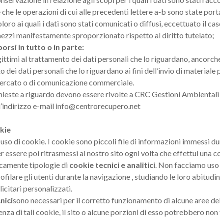
e che le operazioni di cui alle precedenti lettere a-b sono state po
loro ai quali i dati sono stati comunicati o diffusi, eccettuato il 
ezzi manifestamente sproporzionato rispetto al diritto tutelato;
porsi in tutto o in parte:
gittimi al trattamento dei dati personali che lo riguardano, ancorché
o dei dati personali che lo riguardano ai fini dell’invio di material
mercato o di comunicazione commerciale.
hieste a riguardo devono essere rivolte a CRC Gestioni Ambientali s.
l’indirizzo e-mail info@centrorecupero.net
okie
fa uso di cookie. I cookie sono piccoli file di informazioni immessi 
 essere poi ritrasmessi al nostro sito ogni volta che effettui una 
icamente tipologie di
cookie tecnici e analitici
. Non facciamo uso 
filare gli utenti durante la navigazione , studiando le loro abitudi
citari personalizzati.
nici
sono necessari per il corretto funzionamento di alcune aree de
senza di tali cookie, il sito o alcune porzioni di esso potrebbero n