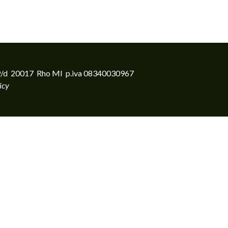
to 39/d 20017 Rho MI p.iva 08340030967
icy