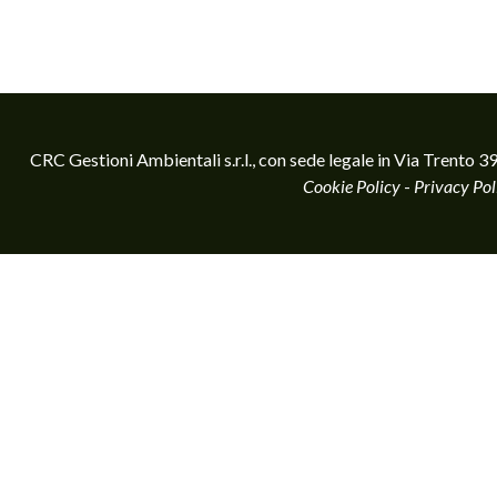
CRC Gestioni Ambientali s.r.l., con sede legale in Via Tren
Cookie Policy
-
Privacy Pol