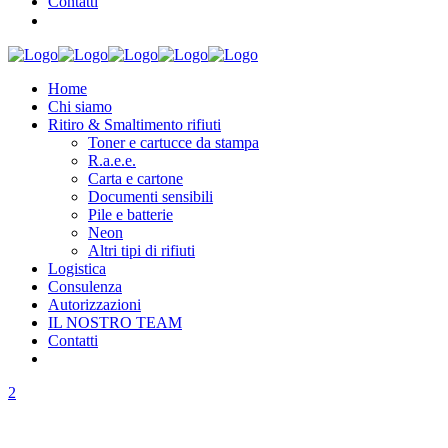
Contatti
Home
Chi siamo
Ritiro & Smaltimento rifiuti
Toner e cartucce da stampa
R.a.e.e.
Carta e cartone
Documenti sensibili
Pile e batterie
Neon
Altri tipi di rifiuti
Logistica
Consulenza
Autorizzazioni
IL NOSTRO TEAM
Contatti