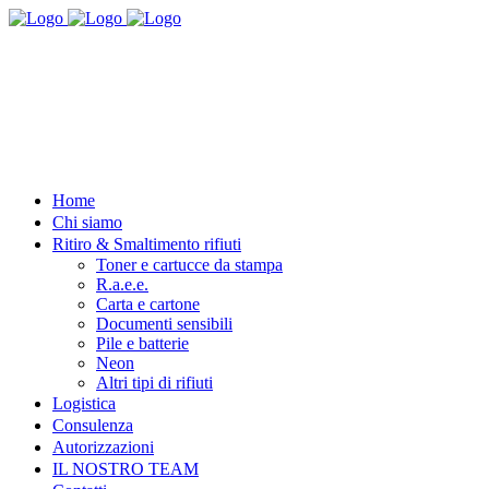
Home
Chi siamo
Ritiro & Smaltimento rifiuti
Toner e cartucce da stampa
R.a.e.e.
Carta e cartone
Documenti sensibili
Pile e batterie
Neon
Altri tipi di rifiuti
Logistica
Consulenza
Autorizzazioni
IL NOSTRO TEAM