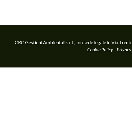
CRC Gestioni Ambientali s.r.l., con sede legale in Via T
Cookie Policy
-
Privacy