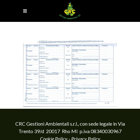
CRC Gestioni Ambientali s.r.l., con sede legale in Via
Trento 39/d 20017 Rho MI p.iva 08340030967
Cookie Policy
-
Privacy Policy