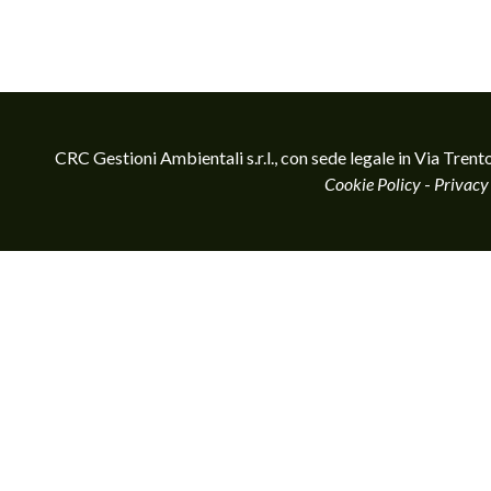
CRC Gestioni Ambientali s.r.l., con sede legale in Via T
Cookie Policy
-
Privacy